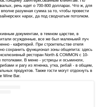
-настоящему заинтересованным клиентам. По
алых, речь идет о 700-800 долларах. Что ж, для
о вполне разумная сумма за то, чтобы провести
зайнерских нарах, да под сводчатым потолком.
рхивным документам, в темном царстве, в
битали осужденные, все же был маленький луч
менно - кафетерий. При строительстве отеля
но сохранить функционал зоны общепита: здесь
эксклюзивный ресторан North & COMMON с 10-
 потолками. В меню - устрицы и осьминоги,
грибами и рагу из ягненка, утка, рибай - в общем,
альных продуктов. Также гости могут отдохнуть в
e Wine Bar.