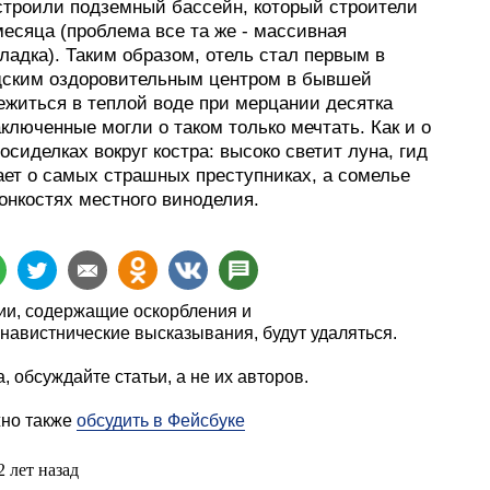
строили подземный бассейн, который строители
есяца (проблема все та же - массивная
ладка). Таким образом, отель стал первым в
дским оздоровительным центром в бывшей
ежиться в теплой воде при мерцании десятка
аключенные могли о таком только мечтать. Как и о
осиделках вокруг костра: высоко светит луна, гид
ает о самых страшных преступниках, а сомелье
онкостях местного виноделия.
и, содержащие оскорбления и
навистнические высказывания, будут удаляться.
, обсуждайте статьи, а не их авторов.
жно также
обсудить в Фейсбуке