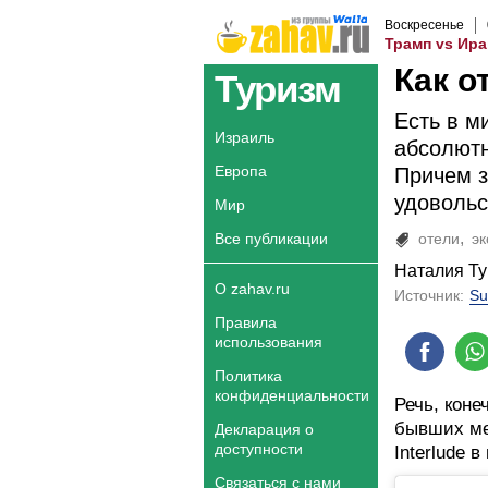
Воскресенье
Трамп vs Ира
Как о
Туризм
Есть в м
Израиль
абсолютн
Европа
Причем з
удовольс
Мир
Все публикации
отели
э
Наталия Т
О zahav.ru
Источник:
Su
Правила
использования
Политика
конфиденциальности
Речь, коне
бывших ме
Декларация о
доступности
Interlude 
Связаться с нами