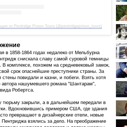
ция от Pentridge Prison Tours (@pentridgeprison_tours)
ожение
я в 1858-1864 годах недалеко от Мельбурна
нтридж снискала славу самой суровой темницы
 В комплексе, похожем на средневековый замок,
свой срок опаснейшие преступники страны. За
и стены повидали и казни, и побеги. Взять хотя
о автора нашумевшего романа "Шантарам",
эвида Робертса.
ду тюрьму закрыли, а в дальнейшем передали в
уки. Вдохновившись примером США, где здания
асто превращают в дизайнерские отели, новые
 Пентриджа взялись за дело. На преображение