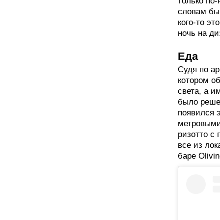
только по
словам быв
кого-то эт
ночь на ди
Еда
Судя по а
котором о
света, а и
было реше
появился 
метровыми
ризотто с 
все из лок
баре Olivin