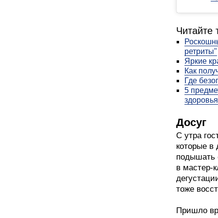
Читайте 
Роскошны
ретриты"
Яркие кр
Как полу
Где безо
5 предме
здоровья
Досуг
С утра гос
которые в
подышать 
в мастер-к
дегустации
тоже восст
Пришло вре