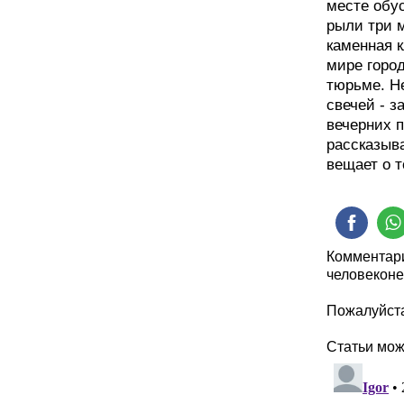
месте обу
рыли три м
каменная к
мире горо
тюрьме. Н
свечей - з
вечерних п
рассказыв
вещает о т
Комментари
человеконе
Пожалуйста
Статьи мо