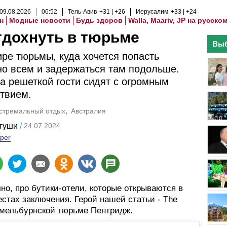
09
.
08
.
2026
06
:
52
Тель-Авив
+31
+26
Иерусалим
+33
+24
н
Модные новости
Будь здоров
Walla, Maariv, JP на русско
тдохнуть в тюрьме
Выб
ире тюрьмы, куда хочется попасть
о всем и задержаться там подольше.
а решеткой гости сидят с огромным
твием.
кстремальный отдых
Австралия
угуши
24.07.2024
per
чно, про бутики-отели, которые открываются в
стах заключения. Герой нашей статьи - The
в мельбурнской тюрьме Пентридж.