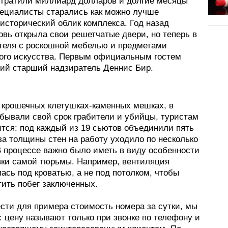
тратили миллиард долларов и долгие месяцы
пециалисты старались как можно лучше
исторический облик комплекса. Год назад
вь открыла свои решетчатые двери, но теперь в
отеля с роскошной мебелью и предметами
ого искусства. Первым официальным гостем
ий старший надзиратель Деннис Бир.
 крошечных клетушках-каменных мешках, в
тбывали свой срок грабители и убийцы, туристам
ится: под каждый из 19 сьютов объединили пять
за толщины стен на работу уходило по несколько
В процессе важно было иметь в виду особенности
вки самой тюрьмы. Например, вентиляция
ась под кроватью, а не под потолком, чтобы
тить побег заключенных.
ести для примера стоимость номера за сутки, мы
 цену называют только при звонке по телефону и