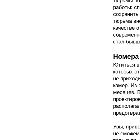
тюрьмы по
работы: с
сохранить 
тюрьма вно
качестве 
современн
стал бывш
Номера
Ютиться в
которых о
не приход
камер. Из-
месяцев. 
проектиро
располагал
предотвра
Увы, прив
не сможем: