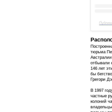
Публика
Распол
Построенна
тюрьма Пе
Австралии.
отбывали 
146 лет эт
бы бегств
Грегори Д
В 1997 го
частные р
колоний ч
владельцы