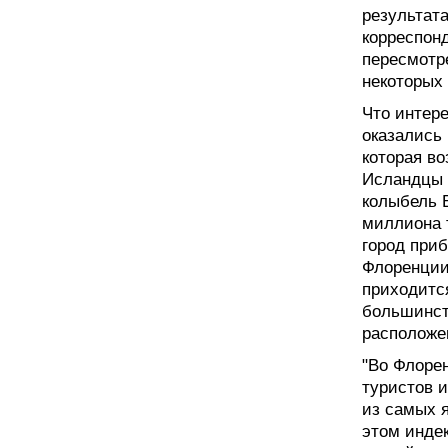
результат
корреспонд
пересмотр
некоторых
Что интере
оказались
которая во
Исландцы 
колыбель 
миллиона т
город приб
Флоренции 
приходится
большинств
расположе
"Во Флоре
туристов и
из самых 
этом индек