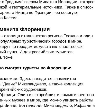
его "родным" озером Миватн в Исландии, которое
кой и геотермальные источники. Также в список
ариж, а Ницца во Франции - ее советуют
а Кассис.
аменита Флоренция
- столица итальянского региона Тоскана и один
популярных туристических городов в мире.
шрут по городам искусств включает ее как
ый пункт. И для российских туристов,
, тоже.
о смотрят туристы во Флоренции:
 Академии: Здесь находится знаменитая
 "Давид" Микеланджело, а также коллекция
орентийских художников.
 Уффици: Один из старейших и самых известных
енных музеев в мире, где можно увидеть работы
да Винчи, Боттичелли, Микеланджело, Рафаэля и