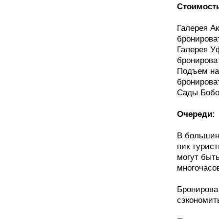
Стоимост
Галерея Ак
бронироват
Галерея У
бронироват
Подъем на
бронироват
Сады Бобо
Очереди:
В большин
пик турист
могут быт
многочасо
Бронирова
сэкономить