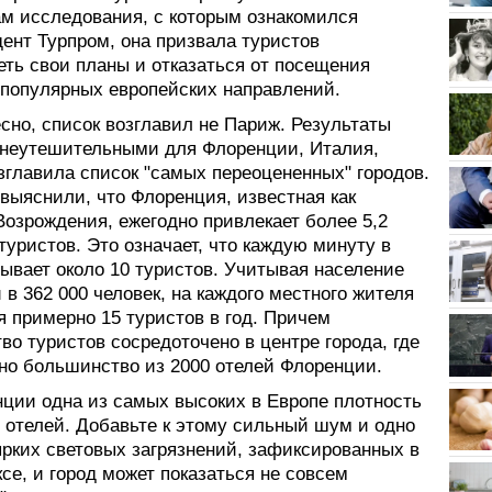
ам исследования, с которым ознакомился
ент Турпром, она призвала туристов
еть свои планы и отказаться от посещения
 популярных европейских направлений.
сно, список возглавил не Париж. Результаты
 неутешительными для Флоренции, Италия,
зглавила список "самых переоцененных" городов.
выяснили, что Флоренция, известная как
Возрождения, ежегодно привлекает более 5,2
уристов. Это означает, что каждую минуту в
ывает около 10 туристов. Учитывая население
в 362 000 человек, на каждого местного жителя
 примерно 15 туристов в год. Причем
о туристов сосредоточено в центре города, где
но большинство из 2000 отелей Флоренции.
нции одна из самых высоких в Европе плотность
 отелей. Добавьте к этому сильный шум и одно
ярких световых загрязнений, зафиксированных в
се, и город может показаться не совсем