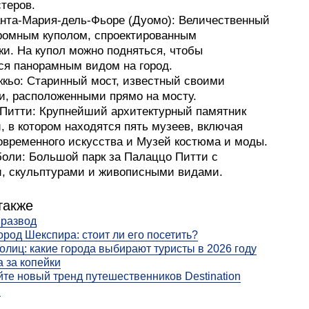
теров.
анта-Мария-дель-Фьоре (Дуомо): Величественный
громным куполом, спроектированным
ки. На купол можно подняться, чтобы
ся панорамным видом на город.
ккьо: Старинный мост, известный своими
и, расположенными прямо на мосту.
 Питти: Крупнейший архитектурный памятник
 в котором находятся пять музеев, включая
овременного искусства и Музей костюма и моды.
боли: Большой парк за Палаццо Питти с
, скульптурами и живописными видами.
также
 развод
ород Шекспира: стоит ли его посетить?
толиц: какие города выбирают туристы в 2026 году
a за копейки
те новый тренд путешественников Destination
g