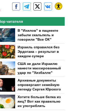
м
ор читателя
В "Ихилов" в пациенте
забыли скальпель и
говорили "Все ОК"
Израиль справился без
Эрдогана – результат в
каждом супере
США не дали Израилю
нанести массированный
удар по "Хизбалле"
Архивные документы
опровергают семейную
легенду Сергея Юрского
Хотите больше белка из
яиц? Вот как правильно
их употреблять