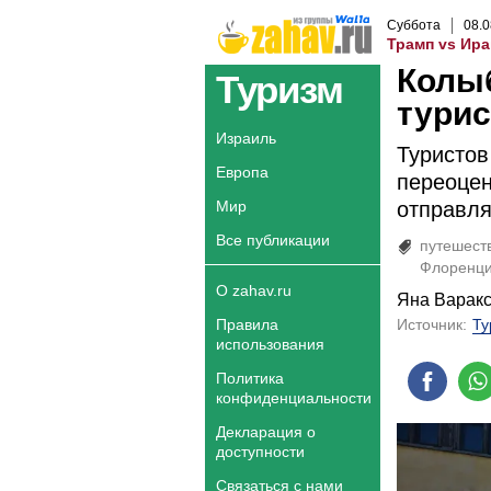
Суббота
08
.
0
Трамп vs Ира
Колы
Туризм
турис
Израиль
Туристов
Европа
переоцен
Мир
отправля
Все публикации
путешест
Флоренц
О zahav.ru
Яна Варак
Правила
Источник:
Ту
использования
Политика
конфиденциальности
Декларация о
доступности
Связаться с нами