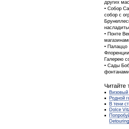
других мас
• Собор С
собор с о
Брунеллес
насладить
• Понте Ве
магазинам
• Палаццо
Флоренции,
Галерею с
• Сады Бо
фонтанами
Читайте 
Визовый
Родной г
В тени с
Dolce Vit
Попробуй
Detourin