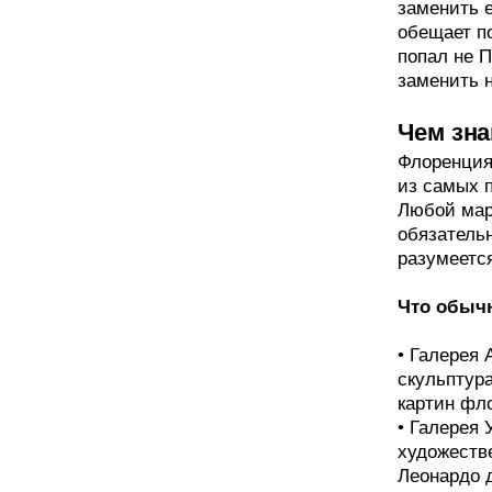
заменить 
обещает по
попал не П
заменить н
Чем зн
Флоренция 
из самых 
Любой мар
обязательн
разумеется
Что обычн
• Галерея
скульптура
картин фл
• Галерея
художеств
Леонардо 