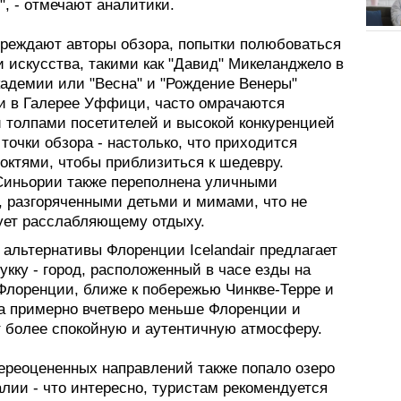
, - отмечают аналитики.
преждают авторы обзора, попытки полюбоваться
 искусства, такими как "Давид" Микеланджело в
кадемии или "Весна" и "Рождение Венеры"
и в Галерее Уффици, часто омрачаются
 толпами посетителей и высокой конкуренцией
точки обзора - настолько, что приходится
октями, чтобы приблизиться к шедевру.
иньории также переполнена уличными
, разгоряченными детьми и мимами, что не
ует расслабляющему отдыху.
 альтернативы Флоренции Icelandair предлагает
укку - город, расположенный в часе езды на
 Флоренции, ближе к побережью Чинкве-Терре и
ка примерно вчетверо меньше Флоренции и
т более спокойную и аутентичную атмосферу.
переоцененных направлений также попало озеро
лии - что интересно, туристам рекомендуется