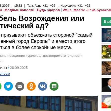
8
.
2026
15
:
32
Тель-Авив
+31
+26
Иерусалим
+31
+22
н
Модные новости
Будь здоров
Walla, Maariv, JP на русско
бель Возрождения или
Выб
тический ад?
 призывают объезжать стороной "самый
енный город Европы" и вместо этого
ться в более спокойные места.
вия
поведение туристов
достопримечательности
ия
сина
26.09.2025
рпром