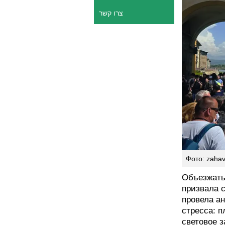
צרו קשר
Фото: zahav
Объезжать
призвала с
провела ан
стресса: п
световое з