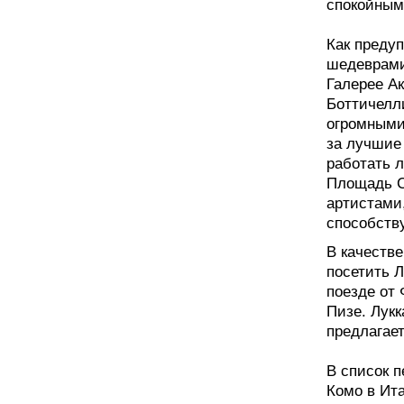
спокойным"
Как преду
шедеврами
Галерее А
Боттичелл
огромными
за лучшие 
работать л
Площадь С
артистами
способств
В качестве
посетить Л
поезде от
Пизе. Лук
предлагае
В список 
Комо в Ита