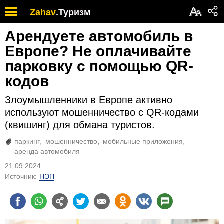
А
Zahav
.
Туризм
А
Арендуете автомобиль в
Европе? Не оплачивайте
парковку с помощью QR-
кодов
Злоумышленники в Европе активно
используют мошенничество с QR-кодами
(квишинг) для обмана туристов.
паркинг
мошенничество
мобильные приложения
аренда автомобиля
21.09.2024
Источник:
НЭП