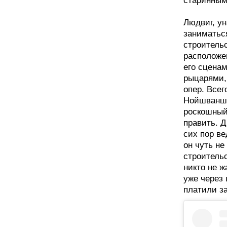
старинным
Людвиг, ун
заниматься
строитель
расположе
его сцена
рыцарями,
опер. Всег
Нойшваншт
роскошный
править. Д
сих пор ве
он чуть не
строитель
никто не ж
уже через 
платили з