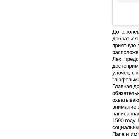
До короле
добраться
приятную 
расположе
Лех, пред
достоприм
улочек, с 
"люфтльма
Главная д
обязательн
охватываю
внимание з
написанная
1590 году.
социальны
Папа и им