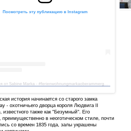
Посмотреть эту публикацию в Instagram
Публикация от Sabine Marka - #ferienwohnungmarkaoberammergau (@ferienwohnung.marka)
кая история начинается со старого замка
у - охотничьего дворца короля Людвига II
, известного также как "Безумный". Его
, преимущественно в неоготическом стиле, почти
лись со времен 1835 года, залы украшены