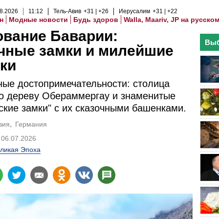
8
.
2026
11
:
12
Тель-Авив
+31
+26
Иерусалим
+31
+22
н
Модные новости
Будь здоров
Walla, Maariv, JP на русско
ование Баварии:
Выб
чные замки и милейшие
ки
ые достопримечательности: столица
о дереву Обераммергау и знаменитые
ские замки" с их сказочными башенками.
вия
Германия
06.07.2026
ликая Эпоха