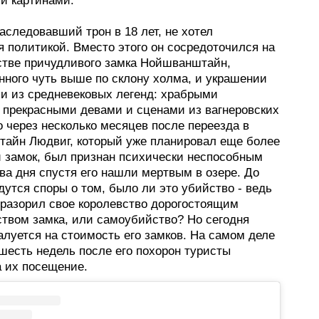
и картинами.
аследовавший трон в 18 лет, не хотел
 политикой. Вместо этого он сосредоточился на
стве причудливого замка Нойшванштайн,
нного чуть выше по склону холма, и украшении
ми из средневековых легенд: храбрыми
 прекрасными девами и сценами из вагнеровских
о через несколько месяцев после переезда в
айн Людвиг, который уже планировал еще более
 замок, был признан психически неспособным
ва дня спустя его нашли мертвым в озере. До
дутся споры о том, было ли это убийство - ведь
 разорил свое королевство дорогостоящим
ством замка, или самоубийство? Но сегодня
алуется на стоимость его замков. На самом деле
шесть недель после его похорон туристы
а их посещение.