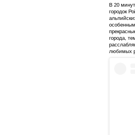
В 20 мину
городок Ро
альпийски
особенным
прекрасны
города, те
расслабля
любимых р