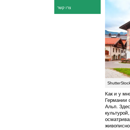
צרו קשר
ShutterStoc
Как и у мн
Германии 
Альп. Зде
культурой
осматрива
живописног