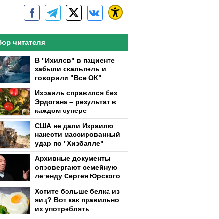
м
ор читателя
В "Ихилов" в пациенте
забыли скальпель и
говорили "Все ОК"
Израиль справился без
Эрдогана – результат в
каждом супере
США не дали Израилю
нанести массированный
удар по "Хизбалле"
Архивные документы
опровергают семейную
легенду Сергея Юрского
Хотите больше белка из
яиц? Вот как правильно
их употреблять