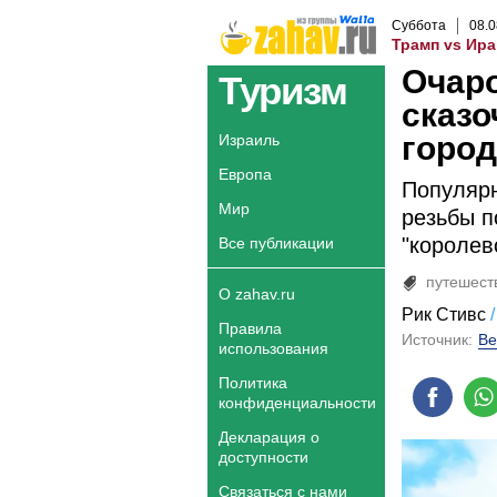
Суббота
08
.
0
Трамп vs Ира
Очар
Туризм
сказо
город
Израиль
Европа
Популярн
Мир
резьбы п
"королев
Все публикации
путешест
О zahav.ru
Рик Стивс
Правила
Источник:
Ве
использования
Политика
конфиденциальности
Декларация о
доступности
Связаться с нами