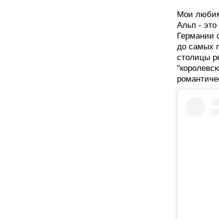
Мои любим
Альп - это
Германии 
до самых 
столицы р
"королевс
романтиче