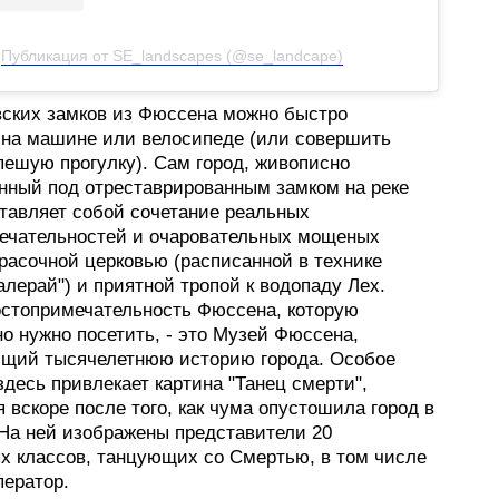
Публикация от SE_landscapes (@se_landcape)
вских замков из Фюссена можно быстро
 на машине или велосипеде (или совершить
пешую прогулку). Сам город, живописно
нный под отреставрированным замком на реке
ставляет собой сочетание реальных
ечательностей и очаровательных мощеных
красочной церковью (расписанной в технике
лерай") и приятной тропой к водопаду Лех.
остопримечательность Фюссена, которую
о нужно посетить, - это Музей Фюссена,
щий тысячелетнюю историю города. Особое
десь привлекает картина "Танец смерти",
 вскоре после того, как чума опустошила город в
 На ней изображены представители 20
х классов, танцующих со Смертью, в том числе
ператор.