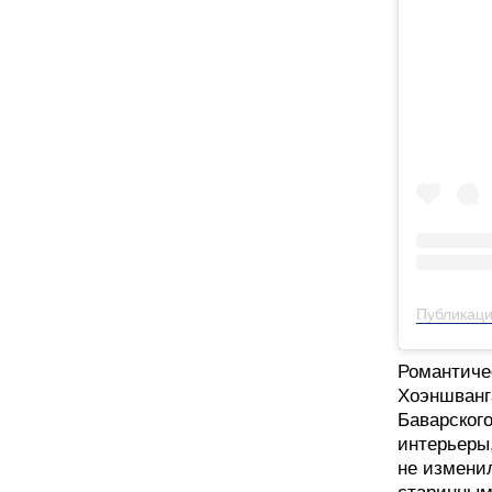
Романтичес
Хоэншванга
Баварского
интерьеры
не измени