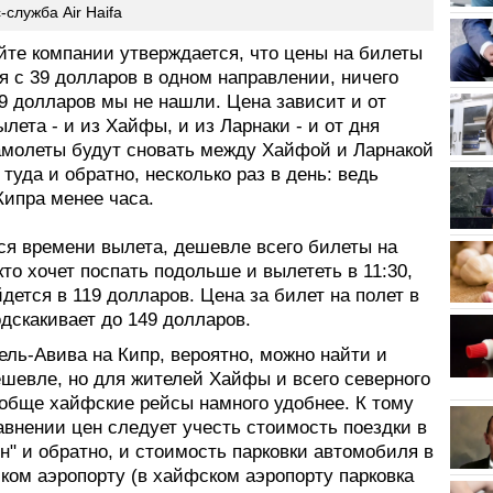
-служба Air Haifa
йте компании утверждается, что цены на билеты
я с 39 долларов в одном направлении, ничего
9 долларов мы не нашли. Цена зависит и от
лета - и из Хайфы, и из Ларнаки - и от дня
амолеты будут сновать между Хайфой и Ларнакой
, туда и обратно, несколько раз в день: ведь
Кипра менее часа.
ся времени вылета, дешевле всего билеты на
 кто хочет поспать подольше и вылететь в 11:30,
дется в 119 долларов. Цена за билет на полет в
дскакивает до 149 долларов.
ель-Авива на Кипр, вероятно, можно найти и
ешевле, но для жителей Хайфы и всего северного
ообще хайфские рейсы намного удобнее. К тому
авнении цен следует учесть стоимость поездки в
н" и обратно, и стоимость парковки автомобиля в
ком аэропорту (в хайфском аэропорту парковка