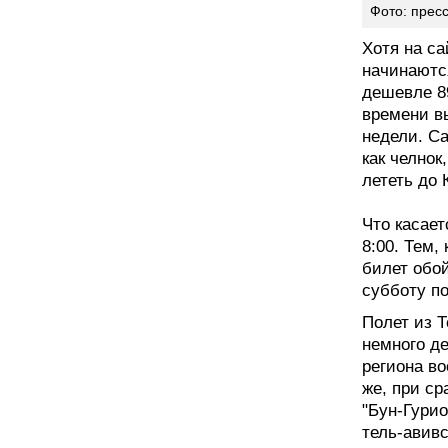
Фото: пресс
Хотя на са
начинаютс
дешевле 8
времени вы
недели. С
как челнок
лететь до 
Что касает
8:00. Тем,
билет обой
субботу по
Полет из Т
немного д
региона в
же, при ср
"Бун-Гурио
тель-авивс