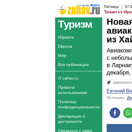
Пятница
07
.
0
Трамп vs Ира
Новая
Туризм
авиак
из Ха
Израиль
Европа
Авиакомп
Мир
с неболь
в Ларнак
Все публикации
декабря,
О zahav.ru
авиакомп
Правила
Евгений Ве
использования
Источник:
Де
Политика
конфиденциальности
Декларация о
доступности
Связаться с нами