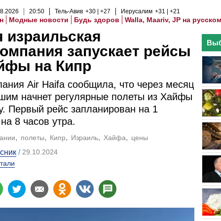
8
.
2026
20
:
50
Тель-Авив
+30
+27
Иерусалим
+31
+21
н
Модные новости
Будь здоров
Walla, Maariv, JP на русско
 израильская
Выб
омпания запускает рейсы
йфы на Кипр
ания Air Haifa сообщила, что через месяц
шим начнет регулярные полеты из Хайфы
у. Первый рейс запланирован на 1
 на 8 часов утра.
ании
полеты
Кипр
Израиль
Хайфа
цены
сник
29.10.2024
тали