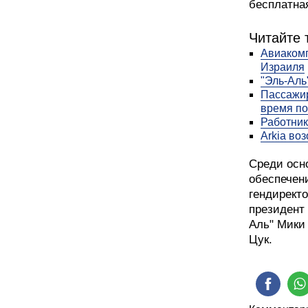
бесплатная
Читайте 
Авиакомп
Израиля
"Эль-Аль
Пассажир
время по
Работник
Arkia во
Среди осно
обеспечен
гендирект
президент
Аль" Мики 
Цук.