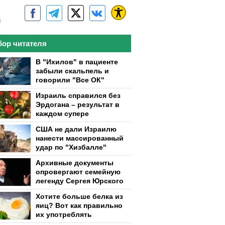
м
ор читателя
В "Ихилов" в пациенте
забыли скальпель и
говорили "Все ОК"
Израиль справился без
Эрдогана – результат в
каждом супере
США не дали Израилю
нанести массированный
удар по "Хизбалле"
Архивные документы
опровергают семейную
легенду Сергея Юрского
Хотите больше белка из
яиц? Вот как правильно
их употреблять