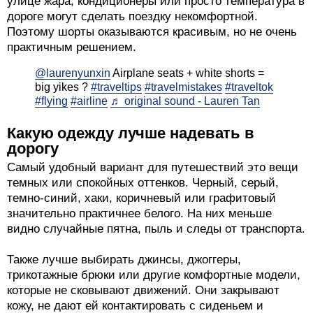
улице жара, кондиционеры или просто температура в
дороге могут сделать поездку некомфортной.
Поэтому шорты оказываются красивым, но не очень
практичным решением.
@laurenyunxin
Airplane seats + white shorts =
big yikes ?
#traveltips
#travelmistakes
#traveltok
#flying
#airline
♬ original sound - Lauren Tan
Какую одежду лучше надевать в
дорогу
Самый удобный вариант для путешествий это вещи
темных или спокойных оттенков. Черный, серый,
темно-синий, хаки, коричневый или графитовый
значительно практичнее белого. На них меньше
видно случайные пятна, пыль и следы от транспорта.
Также лучше выбирать джинсы, джоггеры,
трикотажные брюки или другие комфортные модели,
которые не сковывают движений. Они закрывают
кожу, не дают ей контактировать с сиденьем и