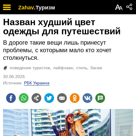
А
Zahav
.
Туризм
А
Назван худший цвет
одежды для путешествий
В дороге такие вещи лишь принесут
проблемы, с которыми мало кто хочет
столкнуться.
поведение туристов
лайфхаки
стиль
багаж
30.06.2026
Источник:
РБК Украина