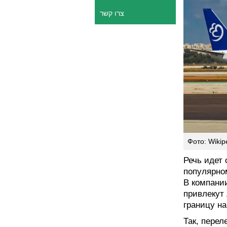
צרו קשר
Фото: Wikip
Речь идет 
популярно
В компани
привлекут
границу на
Так, перел