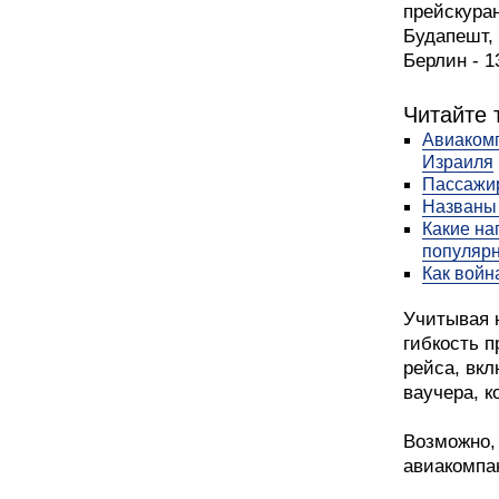
прейскуран
Будапешт, 
Берлин - 1
Читайте 
Авиакомп
Израиля
Пассажир
Названы 
Какие на
популярн
Как войн
Учитывая 
гибкость п
рейса, вк
ваучера, к
Возможно, 
авиакомпан