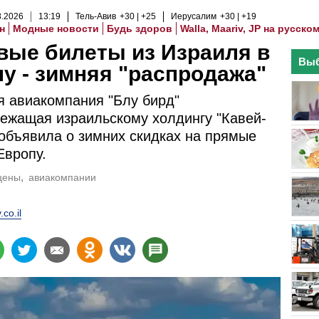
8
.
2026
13
:
19
Тель-Авив
+30
+25
Иерусалим
+30
+19
н
Модные новости
Будь здоров
Walla, Maariv, JP на русско
вые билеты из Израиля в
Выб
у - зимняя "распродажа"
я авиакомпания "Блу бирд"
ежащая израильскому холдингу "Кавей-
объявила о зимних скидках на прямые
Европу.
цены
авиакомпании
.co.il