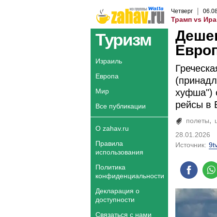
Четверг
06
.
0
Трамп vs Ира
Деше
Туризм
Европ
Израиль
Греческа
Европа
(принадл
Мир
хуфша") 
рейсы в 
Все публикации
полеты
О zahav.ru
28.01.2026
Правила
Источник:
9tv
использования
Политика
конфиденциальности
Декларация о
доступности
Связаться с нами