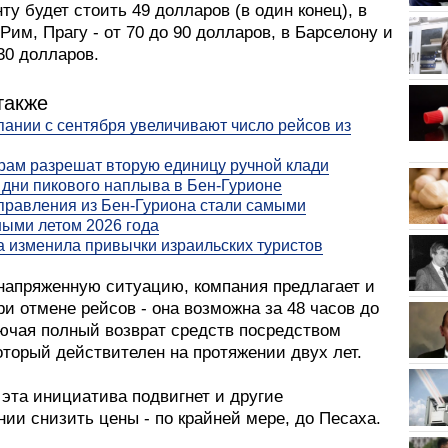
ту будет стоить 49 долларов (в один конец), в
Рим, Прагу - от 70 до 90 долларов, в Барселону и
30 долларов.
также
ании с сентября увеличивают число рейсов из
ам разрешат вторую единицу ручной клади
дни пикового наплыва в Бен-Гурионе
правления из Бен-Гуриона стали самыми
ыми летом 2026 года
а изменила привычки израильских туристов
напряженную ситуацию, компания предлагает и
ри отмене рейсов - она возможна за 48 часов до
лючая полный возврат средств посредством
оторый действителен на протяжении двух лет.
эта инициатива подвигнет и другие
ии снизить цены - по крайней мере, до Песаха.