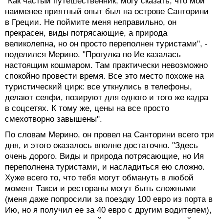
"Как частый путешественник, могу сказать, что мой
наименее приятный опыт был на острове Санторини
в Греции. Не поймите меня неправильно, он
прекрасен, виды потрясающие, а природа
великолепна, но он просто переполнен туристами", -
поделился Мерино. "Прогулка по Ие казалась
настоящим кошмаром. Там практически невозможно
спокойно провести время. Все это место похоже на
туристический цирк: все уткнулись в телефоны,
делают селфи, позируют для одного и того же кадра
в соцсетях. К тому же, цены на все просто
смехотворно завышены".
По словам Мерино, он провел на Санторини всего три
дня, и этого оказалось вполне достаточно. "Здесь
очень дорого. Виды и природа потрясающие, но Ия
переполнена туристами, и насладиться ею сложно.
Хуже всего то, что тебя могут обмануть в любой
момент Такси и рестораны могут быть сложными
(меня даже попросили за поездку 100 евро из порта в
Ию, но я получил ее за 40 евро с другим водителем),