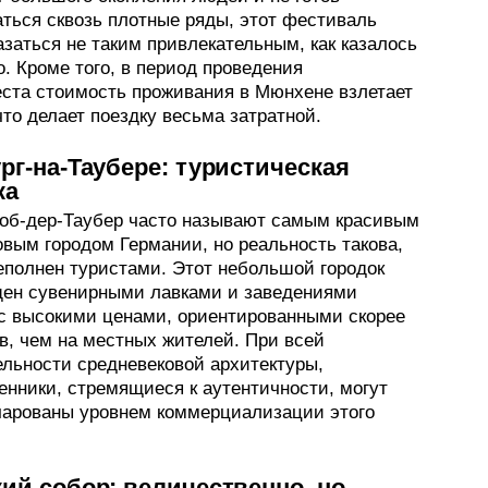
аться сквозь плотные ряды, этот фестиваль
азаться не таким привлекательным, как казалось
. Кроме того, в период проведения
ста стоимость проживания в Мюнхене взлетает
что делает поездку весьма затратной.
рг-на-Таубере: туристическая
ка
-об-дер-Таубер часто называют самым красивым
овым городом Германии, но реальность такова,
реполнен туристами. Этот небольшой городок
ен сувенирными лавками и заведениями
с высокими ценами, ориентированными скорее
в, чем на местных жителей. При всей
ельности средневековой архитектуры,
енники, стремящиеся к аутентичности, могут
чарованы уровнем коммерциализации этого
ий собор: величественно, но