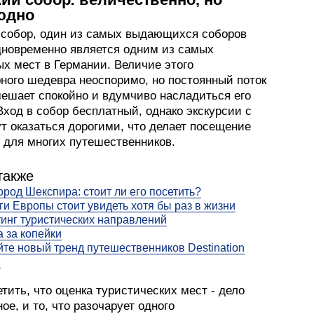
юдно
 собор, один из самых выдающихся соборов
дновременно является одним из самых
х мест в Германии. Величие этого
рного шедевра неоспоримо, но постоянный поток
мешает спокойно и вдумчиво насладиться его
Вход в собор бесплатный, однако экскурсии с
т оказаться дорогими, что делает посещение
для многих путешественников.
также
ород Шекспира: стоит ли его посетить?
ги Европы стоит увидеть хотя бы раз в жизни
инг туристических направлений
a за копейки
те новый тренд путешественников Destination
g
тить, что оценка туристических мест - дело
ое, и то, что разочарует одного