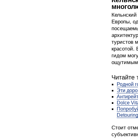
многол
Кельнский
Европы, о
посещаемы
архитекту
туристов 
красотой. 
гидом могу
ощутимым 
Читайте 
Родной г
Эти доро
Антирейт
Dolce Vit
Попробуй
Detourin
Стоит отме
субъективн