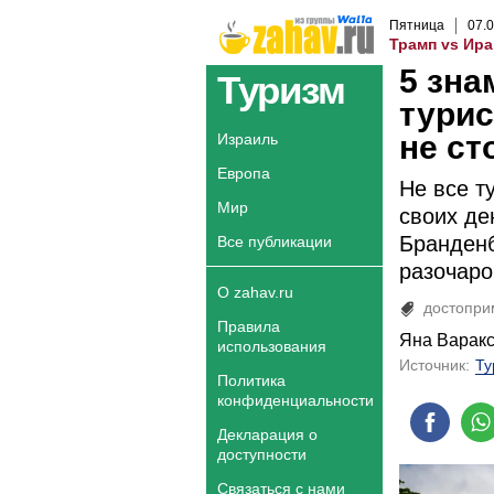
Пятница
07
.
0
Трамп vs Ира
5 зна
Туризм
турис
не ст
Израиль
Европа
Не все т
Мир
своих де
Бранденб
Все публикации
разочаро
О zahav.ru
достопри
Правила
Яна Варак
использования
Источник:
Ту
Политика
конфиденциальности
Декларация о
доступности
Связаться с нами