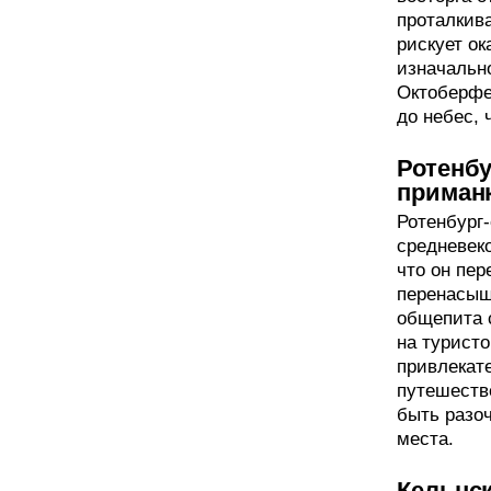
проталкив
рискует ок
изначально
Октоберфе
до небес, 
Ротенбу
приман
Ротенбург
средневек
что он пе
перенасыщ
общепита 
на туристо
привлекат
путешеств
быть разо
места.
Кельнск