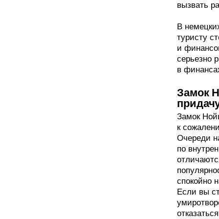
вызвать ра
В немецких
туристу ст
и финансо
серьезно р
в финанса
Замок Н
придач
Замок Ной
к сожалени
Очереди на
по внутре
отличаютс
популярно
спокойно 
Если вы с
умиротвор
отказаться