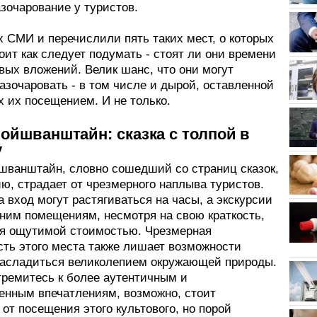
зочарование у туристов.
 СМИ и перечислили пять таких мест, о которых
оит как следует подумать - стоят ли они времени
вых вложений. Велик шанс, что они могут
азочаровать - в том числе и дырой, оставленной
х их посещением. И не только.
ойшванштайн: сказка с толпой в
у
шванштайн, словно сошедший со страниц сказок,
ю, страдает от чрезмерного наплыва туристов.
 вход могут растягиваться на часы, а экскурсии
нним помещениям, несмотря на свою краткость,
я ощутимой стоимостью. Чрезмерная
сть этого места также лишает возможности
насладиться великолепием окружающей природы.
тремитесь к более аутентичным и
енным впечатлениям, возможно, стоит
 от посещения этого культового, но порой