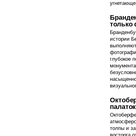
угнетающе
Бранден
только
Бранденбу
истории Б
выполняют
фотографи
глубокое п
монумента.
безусловн
насыщенног
визуально
Октобе
палаток
Октоберфе
атмосферо
толпы и з
восторга о