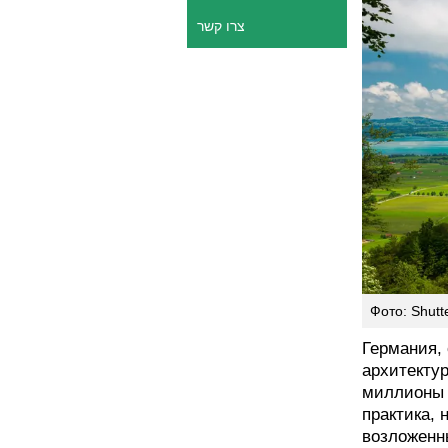
צרו קשר
Фото: Shutt
Германия,
архитекту
миллионы т
практика,
возложенн