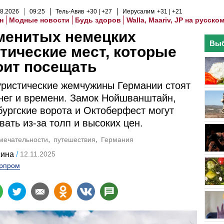
8
.
2026
09
:
25
Тель-Авив
+30
+27
Иерусалим
+31
+21
н
Модные новости
Будь здоров
Walla, Maariv, JP на русско
менитых немецких
Выб
тические мест, которые
оит посещать
уристические жемчужины Германии стоят
нег и времени. Замок Нойшванштайн,
ургские ворота и Октоберфест могут
вать из-за толп и высоких цен.
мечательности
путешествия
Германия
сина
12.11.2025
рпром