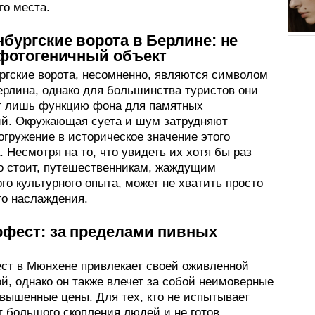
го места.
бургские ворота в Берлине: не
 фотогеничный объект
ргские ворота, несомненно, являются символом
ерлина, однако для большинства туристов они
 лишь функцию фона для памятных
й. Окружающая суета и шум затрудняют
огружение в историческое значение этого
 Несмотря на то, что увидеть их хотя бы раз
о стоит, путешественникам, жаждущим
о культурного опыта, может не хватить просто
го наслаждения.
рфест: за пределами пивных
ст в Мюнхене привлекает своей оживленной
й, однако он также влечет за собой неимоверные
авышенные цены. Для тех, кто не испытывает
т большого скопления людей и не готов