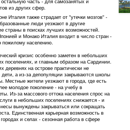
 остальную часть - для самозанятых и
тов из других сфер.
не Италия также страдает от "утечки мозгов" -
бразованные люди уезжают в другие
ие страны в поисках лучших возможностей.
понией и Монако Италия входит в число стран -
о пожилому населению.
ческий кризис особенно заметен в небольших
их поселениях, и главным образом на Сардинии.
х деревнях на острове практически не
 дети, а из-за депопуляции закрываются школы
. Местные жители уезжают в города, где есть
лее молодое поколение - на учебу в
ты. Из-за массового оттока населения спрос на
слуги в небольших поселениях снижается - и
знесы вынуждены закрываться или сокращать
еста. Единственная карьерная возможность в
городах и селах - сезонная работа в сфере