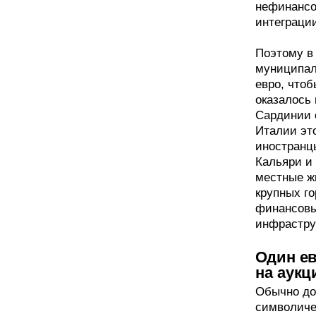
нефинансо
интеграции
Поэтому в
муниципал
евро, чтоб
оказалось 
Сардинии с
Италии это
иностранц
Кальяри и 
местные ж
крупных го
финансовы
инфрастру
Один ев
на аукц
Обычно до
символиче