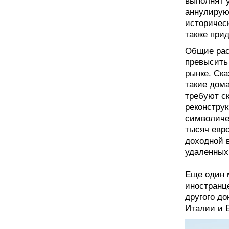
выполнят у
аннулирую
историчес
также прид
Общие рас
превысить
рынке. Ск
такие дома
требуют ск
реконструк
символичес
тысяч евр
доходной в
удаленных
Еще один 
иностранце
другого до
Италии и 