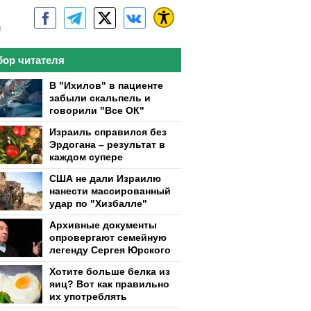
м
ор читателя
В "Ихилов" в пациенте
забыли скальпель и
говорили "Все ОК"
Израиль справился без
Эрдогана – результат в
каждом супере
США не дали Израилю
нанести массированный
удар по "Хизбалле"
Архивные документы
опровергают семейную
легенду Сергея Юрского
Хотите больше белка из
яиц? Вот как правильно
их употреблять