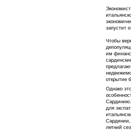
Экономист
итальянско
экономичес
запустит о
Чтобы вер
депопуляц
им финанс
сардинские
предлагаю
недвижимо
открытие б
Однако это
особеннос
Сардинию.
для экспат
итальянск
Сардинии,
летний сез