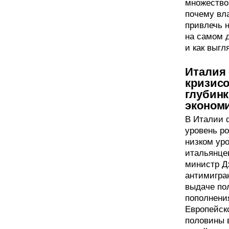
множество 
почему вл
привлечь н
на самом 
и как выгл
Италия
кризисо
глубинк
эконом
В Италии 
уровень р
низком уро
итальянце
министр Д
антимигра
выдаче по
пополнени
Европейско
половины 