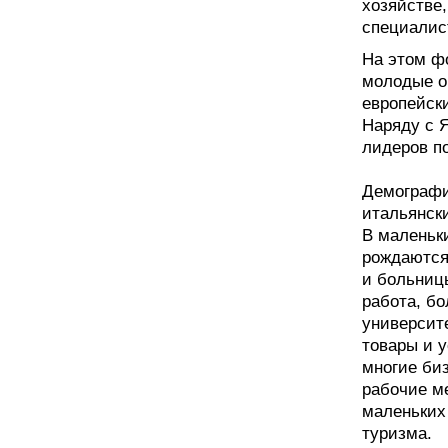
хозяйстве,
специалис
На этом фо
молодые о
европейск
Наряду с Я
лидеров п
Демографи
итальянск
В маленьки
рождаются
и больницы
работа, бо
университе
товары и у
многие би
рабочие м
маленьких 
туризма.