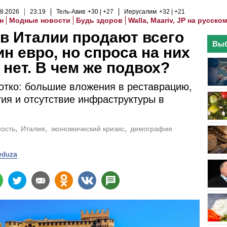
8
.
2026
23
:
19
Тель-Авив
+30
+27
Иерусалим
+32
+21
н
Модные новости
Будь здоров
Walla, Maariv, JP на русско
в Италии продают всего
Выб
ин евро, но спроса на них
 нет. В чем же подвох?
отко: большие вложения в реставрацию,
ия и отсутствие инфраструктуры в
.
ость
Италия
экономический кризис
демография
duza