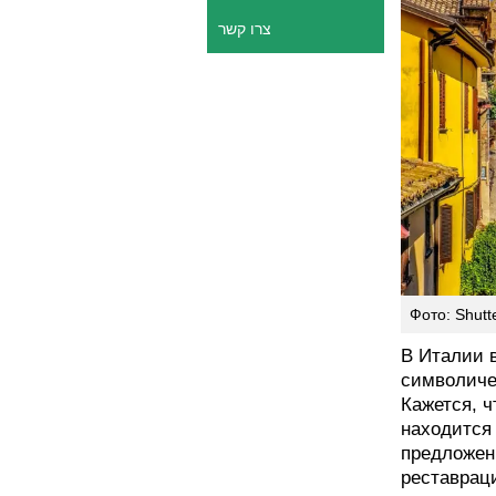
צרו קשר
Фото: Shutt
В Италии 
символичес
Кажется, 
находится 
предложен
реставрац