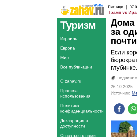
Пятница
07
.
0
Трамп vs Ира
Дома 
Туризм
за од
почти
Израиль
Европа
Если кор
Мир
бюрократ
глубинке
Все публикации
недвижим
О zahav.ru
26.10.2025
Правила
Источник:
Me
использования
Политика
конфиденциальности
Декларация о
доступности
Связаться с нами