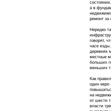
состоянии.
а в фунда
недвижимо
ремонт за 
Нередко т
инфрастру
говорят, ч
часе езды
деревнях 
местные м
больших г
меньших т
Как правил
один евро 
повышатьс
на недвиж
от шести т
власти тре