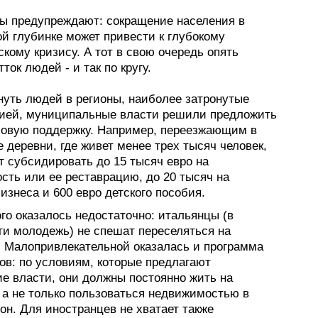
ы предупреждают: сокращение населения в
й глубинке может привести к глубокому
кому кризису. А тот в свою очередь опять
тток людей - и так по кругу.
нуть людей в регионы, наиболее затронутые
ией, муниципальные власти решили предложить
овую поддержку. Например, переезжающим в
 деревни, где живет менее трех тысяч человек,
т субсидировать до 15 тысяч евро на
сть или ее реставрацию, до 20 тысяч на
изнеса и 600 евро детского пособия.
го оказалось недостаточно: итальянцы (в
ти молодежь) не спешат переселяться на
 Малопривлекательной оказалась и программа
ов: по условиям, которые предлагают
ие власти, они должны постоянно жить на
 а не только пользоваться недвижимостью в
он. Для иностранцев не хватает также