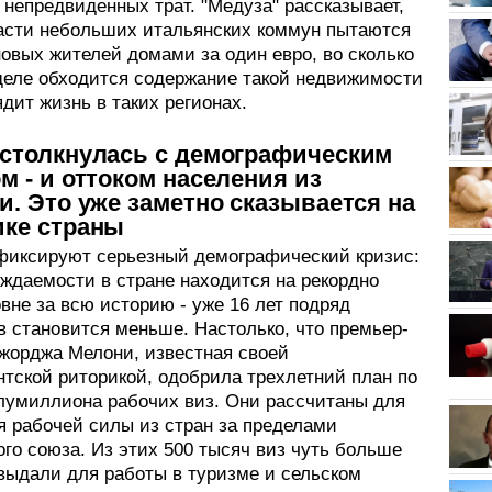
непредвиденных трат. "Медуза" рассказывает,
асти небольших итальянских коммун пытаются
овых жителей домами за один евро, во сколько
деле обходится содержание такой недвижимости
ядит жизнь в таких регионах.
 столкнулась с демографическим
м - и оттоком населения из
и. Это уже заметно сказывается на
ике страны
фиксируют серьезный демографический кризис:
ождаемости в стране находится на рекордно
вне за всю историю - уже 16 лет подряд
в становится меньше. Настолько, что премьер-
жорджа Мелони, известная своей
нтской риторикой, одобрила трехлетний план по
лумиллиона рабочих виз. Они рассчитаны для
я рабочей силы из стран за пределами
го союза. Из этих 500 тысяч виз чуть больше
выдали для работы в туризме и сельском