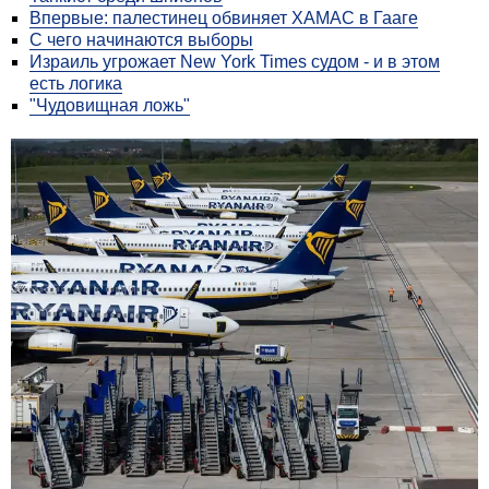
Впервые: палестинец обвиняет ХАМАС в Гааге
С чего начинаются выборы
Израиль угрожает New York Times судом - и в этом
есть логика
"Чудовищная ложь"