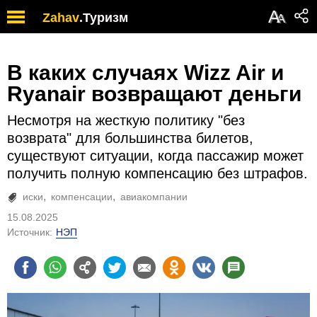
А
Zahav
.
Туризм
А
В каких случаях Wizz Air и
Ryanair возвращают деньги
Несмотря на жесткую политику "без
возврата" для большинства билетов,
существуют ситуации, когда пассажир может
получить полную компенсацию без штрафов.
иски
компенсации
авиакомпании
15.08.2025
Источник:
НЭП