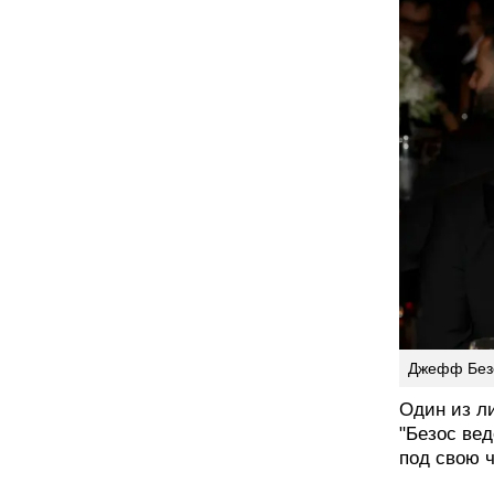
Джефф Безо
Один из л
"Безос вед
под свою ч