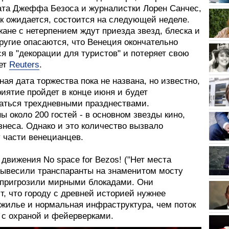
ата Джеффа Безоса и журналистки Лорен Санчес,
ак ожидается, состоится на следующей неделе.
ане с нетерпением ждут приезда звезд, блеска и
ругие опасаются, что Венеция окончательно
я в "декорации для туристов" и потеряет свою
ет
Reuters
.
я дата торжества пока не названа, но известно,
иятие пройдет в конце июня и будет
аться трехдневными празднествами.
 около 200 гостей - в основном звезды кино,
знеса. Однако и это количество вызвало
 части венецианцев.
движения No space for Bezos! ("Нет места
 вывесили транспаранты на знаменитом мосту
 пригрозили мирными блокадами. Они
, что городу с древней историей нужнее
 жилье и нормальная инфраструктура, чем поток
 с охраной и фейерверками.