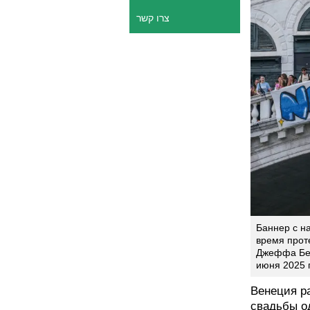
צרו קשר
Баннер с на
время прот
Джеффа Без
июня 2025 г
Венеция ра
свадьбы о