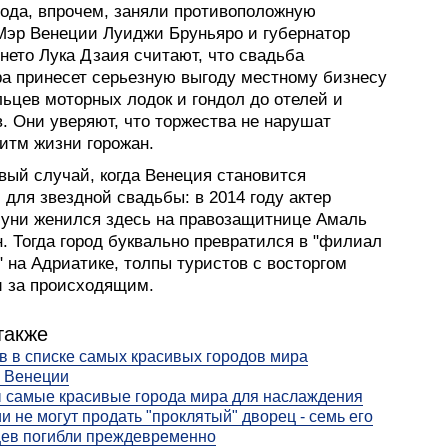
рода, впрочем, заняли противоположную
Мэр Венеции Луиджи Бруньяро и губернатор
нето Лука Дзаия считают, что свадьба
а принесет серьезную выгоду местному бизнесу
льцев моторных лодок и гондол до отелей и
. Они уверяют, что торжества не нарушат
итм жизни горожан.
вый случай, когда Венеция становится
для звездной свадьбы: в 2014 году актер
уни женился здесь на правозащитнице Амаль
. Тогда город буквально превратился в "филиал
 на Адриатике, толпы туристов с восторгом
 за происходящим.
также
в в списке самых красивых городов мира
в Венеции
 самые красивые города мира для наслаждения
и не могут продать "проклятый" дворец - семь его
цев погибли преждевременно