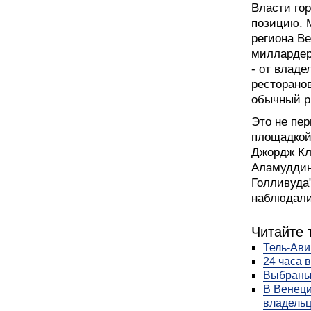
Власти го
позицию. 
региона Ве
миллардер
- от владе
ресторанов
обычный р
Это не пер
площадкой 
Джордж Кл
Аламуддин
Голливуда"
наблюдали
Читайте 
Тель-Ави
24 часа 
Выбраны
В Венеци
владель