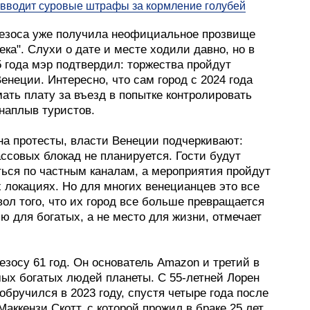
вводит суровые штрафы за кормление голубей
езоса уже получила неофициальное прозвище
ека". Слухи о дате и месте ходили давно, но в
 года мэр подтвердил: торжества пройдут
енеции. Интересно, что сам город с 2024 года
ать плату за въезд в попытке контролировать
наплыв туристов.
на протесты, власти Венеции подчеркивают:
ссовых блокад не планируется. Гости будут
ься по частным каналам, а мероприятия пройдут
 локациях. Но для многих венецианцев это все
ол того, что их город все больше превращается
ю для богатых, а не место для жизни, отмечает
зосу 61 год. Он основатель Amazon и третий в
мых богатых людей планеты. С 55-летней Лорен
обручился в 2023 году, спустя четыре года после
Маккензи Скотт, с которой прожил в браке 25 лет