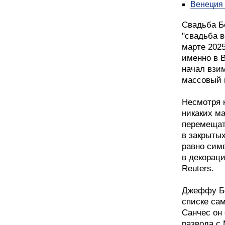
Венеция 
Свадьба Б
"свадьба в
марте 2025
именно в В
начал взим
массовый 
Несмотря 
никаких ма
перемещат
в закрытых
равно симв
в декораци
Reuters.
Джеффу Бе
списке са
Санчес он 
развода с 