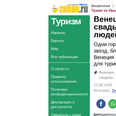
Воскресенье
Трамп vs Ира
Венец
Туризм
свадь
люде
Израиль
Европа
Одни гор
Мир
звезд, б
Венеция 
Все публикации
для тури
О zahav.ru
Венеция
Правила
свадьбы
использования
21.06.2025
Политика
Источник:
Зе
конфиденциальности
Декларация о
доступности
Связаться с нами