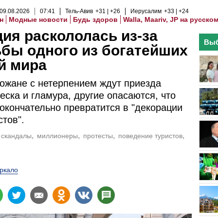
09
.
08
.
2026
07
:
41
Тель-Авив
+31
+26
Иерусалим
+33
+24
н
Модные новости
Будь здоров
Walla, Maariv, JP на русско
ия раскололась из-за
Выб
бы одного из богатейших
й мира
ожане с нетерпением ждут приезда
леска и гламура, другие опасаются, что
окончательно превратится в "декорации
стов".
скандалы
миллионеры
протесты
поведение туристов
ркало