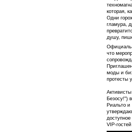
техномагн
которая, к
Одни горож
гламура, д
превратитс
душу, пиш
Официальна
что меропр
сопровожд
Приглашены
моды и би
протесты у
Активисты 
Безосу!")
Риальто и
утверждают
доступное
VIP-гостей