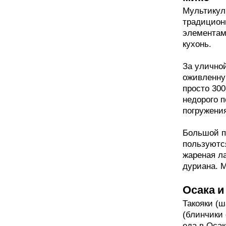
Мультикул
традицион
элементам
кухонь.
За улично
оживленну
просто 300
недорого п
погружения
Большой п
пользуютс
жареная л
дуриана. 
Осака и
Такояки (ш
(блинчики 
еда в Осак