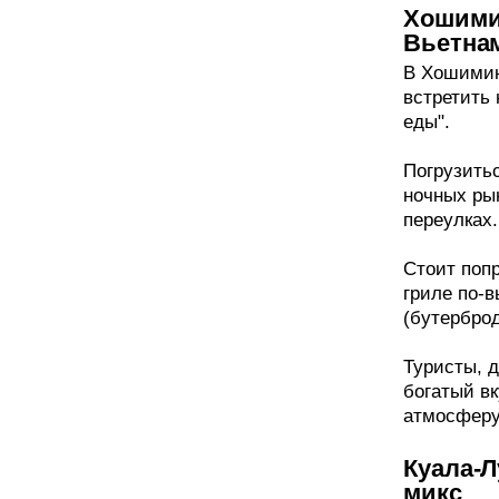
Хошимин
Вьетна
В Хошимин
встретить 
еды".
Погрузитьс
ночных рын
переулках.
Стоит поп
гриле по-в
(бутерброд
Туристы, 
богатый в
атмосферу
Куала-Л
микс