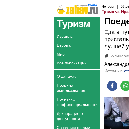
Четверг
06
.
0
Трамп vs Ира
Поед
Туризм
Еда в пу
Израиль
присталь
Европа
лучшей у
Мир
кулинари
Все публикации
Александр
Источник:
at
О zahav.ru
Правила
использования
Политика
конфиденциальности
Декларация о
доступности
Связаться с нами