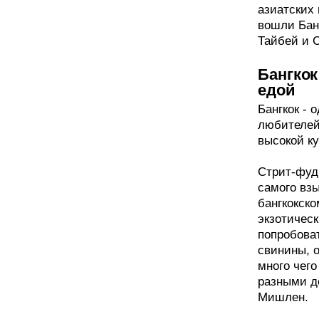
азиатских 
вошли Бан
Тайбей и 
Бангкок
едой
Бангкок - 
любителей
высокой ку
Стрит-фуд
самого взы
бангкокско
экзотичес
попробоват
свинины, о
много чего
разными де
Мишлен.