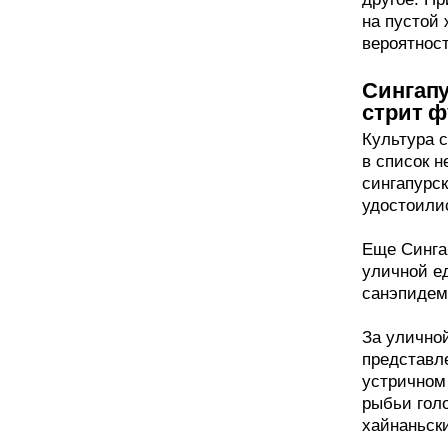
на пустой
вероятност
Сингапу
стрит ф
Культура с
в список 
сингапурс
удостоили
Еще Синга
уличной е
санэпидем
За уличной
представле
устричном
рыбьи голо
хайнаньски