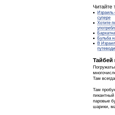
Читайте 
Израиль 
супере
Хотите п
употребл
Бархатна
Бульба н
В Израил
путеводи
Тайбей 
Погружатьс
многочисл
Там всегда
Там пробу
пикантный
паровые б
шарики, ма