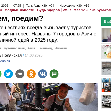
8
.
2026
07
:
25
Тель-Авив
+30
+24
Иерусалим
+30
+19
н
Модные новости
Будь здоров
Walla, Maariv, JP на русско
ем, поедим?
Выб
тешествиях всегда вызывает у туристов
ный интерес. Названы 7 городов в Азии с
личной едой в 2025 году.
я
путешествия
Азия
Таиланд
Япония
а Полянская
14.03.2025
orus.ru