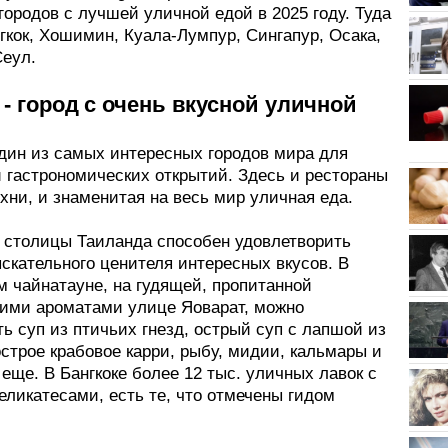
городов с лучшей уличной едой в 2025 году. Туда
гкок, Хошимин, Куала-Лумпур, Сингапур, Осака,
Сеул.
 - город с очень вкусной уличной
один из самых интересных городов мира для
 гастрономических открытий. Здесь и рестораны
хни, и знаменитая на весь мир уличная еда.
 столицы Таиланда способен удовлетворить
скательного ценителя интересных вкусов. В
м чайнатауне, на гудящей, пропитанной
кими ароматами улице Яоварат, можно
ь суп из птичьих гнезд, острый суп с лапшой из
строе крабовое карри, рыбу, мидии, кальмары и
 еще. В Бангкоке более 12 тыс. уличных лавок с
ликатесами, есть те, что отмечены гидом