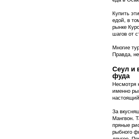
Купить эт
едой, в то
рынке Кур
шагов от 
Многие ту
Правда, не
Сеул и 
фуда
Несмотря 
именно ры
настоящий
За вкусня
Мангвон. 
пряные ри
рыбного ф
другое. П