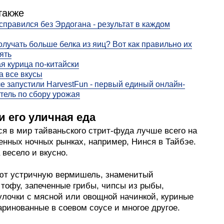
также
справился без Эрдогана - результат в каждом
олучать больше белка из яиц? Вот как правильно их
ять
я курица по-китайски
а все вкусы
е запустили HarvestFun - первый единый онлайн-
тель по сбору урожая
и его уличная еда
я в мир тайваньского стрит-фуда лучше всего на
енных ночных рынках, например, Нинся в Тайбэе.
 весело и вкусно.
ют устричную вермишель, знаменитый
 тофу, запеченные грибы, чипсы из рыбы,
улочки с мясной или овощной начинкой, куриные
ринованные в соевом соусе и многое другое.