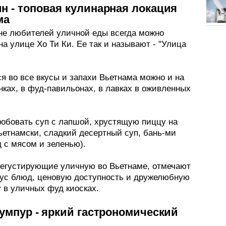
 - топовая кулинарная локация
ма
е любителей уличной еды всегда можно
на улице Хо Ти Ки. Ее так и называют - "Улица
я во все вкусы и запахи Вьетнама можно и на
ках, в фуд-павильонах, в лавках в оживленных
робовать суп с лапшой, хрустящую пиццу на
ьетнамски, сладкий десертный суп, бань-ми
 с мясом и зеленью).
дегустирующие уличную во Вьетнаме, отмечают
кус блюд, ценовую доступность и дружелюбную
 в уличных фуд киосках.
умпур - яркий гастрономический