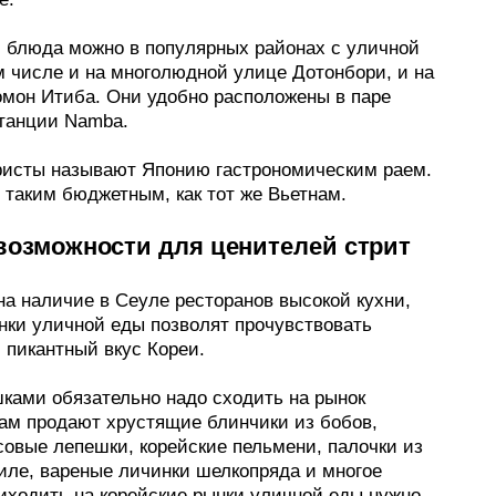
и блюда можно в популярных районах с уличной
м числе и на многолюдной улице Дотонбори, и на
омон Итиба. Они удобно расположены в паре
станции Namba.
ристы называют Японию гастрономическим раем.
 таким бюджетным, как тот же Вьетнам.
возможности для ценителей стрит
на наличие в Сеуле ресторанов высокой кухни,
нки уличной еды позволят прочувствовать
 пикантный вкус Кореи.
шками обязательно надо сходить на рынок
Там продают хрустящие блинчики из бобов,
совые лепешки, корейские пельмени, палочки из
иле, вареные личинки шелкопряда и многое
риходить на корейские рынки уличной еды нужно