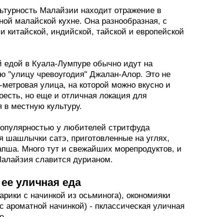
ьтурность Малайзии находит отражение в
ной малайской кухне. Она разнообразная, с
и китайской, индийской, тайской и европейской
й едой в Куала-Лумпуре обычно идут на
ю "улицу чревоугодия" Джалан-Алор. Это не
-метровая улица, на которой можно вкусно и
оесть, но еще и отличная локация для
 в местную культуру.
опулярностью у любителей стритфуда
я шашлычки сатэ, приготовленные на углях,
апша. Много тут и свежайших морепродуктов, и
Малайзия славится дурианом.
 ее уличная еда
арики с начинкой из осьминога), окономияки
с ароматной начинкой) - пклассическая уличная
е.