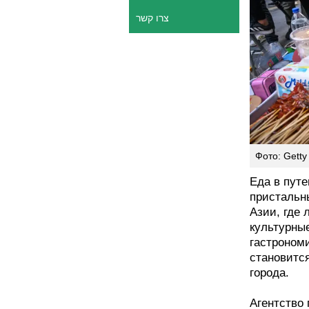
צרו קשר
Фото: Getty 
Еда в путе
пристальны
Азии, где 
культурные
гастроном
становитс
города.
Агентство