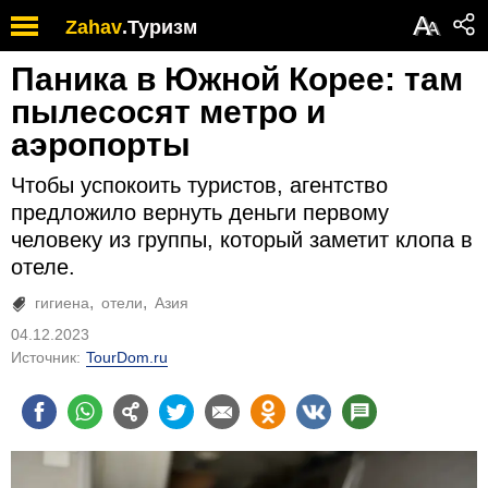
А
Zahav
.
Туризм
А
Паника в Южной Корее: там
пылесосят метро и
аэропорты
Чтобы успокоить туристов, агентство
предложило вернуть деньги первому
человеку из группы, который заметит клопа в
отеле.
гигиена
отели
Азия
04.12.2023
Источник:
TourDom.ru