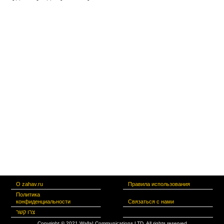
О zahav.ru
Правила использования
Политика
конфиденциальности
Связаться с нами
צרו קשר
Copyright © 2021 Walla! Communications LTD. All rights reserved