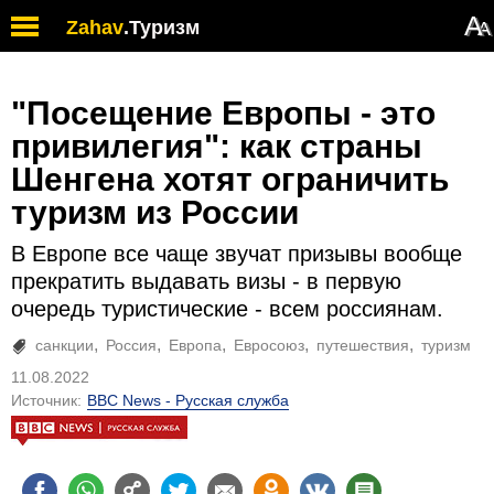
А
Zahav
.
Туризм
А
"Посещение Европы - это
привилегия": как страны
Шенгена хотят ограничить
туризм из России
В Европе все чаще звучат призывы вообще
прекратить выдавать визы - в первую
очередь туристические - всем россиянам.
санкции
Россия
Европа
Евросоюз
путешествия
туризм
11.08.2022
Источник:
BBC News - Русская служба