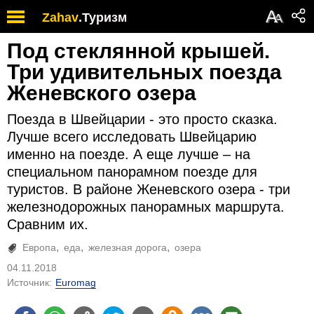
А
Zahav
.
Туризм
А
Под стеклянной крышей.
Три удивительных поезда
Женевского озера
Поезда в Швейцарии - это просто сказка.
Лучше всего исследовать Швейцарию
именно на поезде. А еще лучше – на
специальном панорамном поезде для
туристов. В районе Женевского озера - три
железнодорожных панорамных маршрута.
Сравним их.
Европа
еда
железная дорога
озера
04.11.2018
Источник:
Euromag