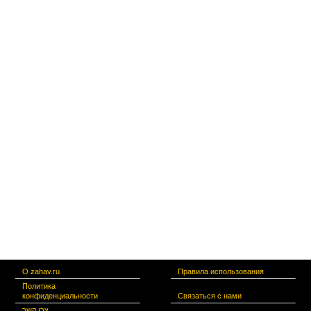
О zahav.ru
Правила использования
Политика
конфиденциальности
Связаться с нами
צרו קשר